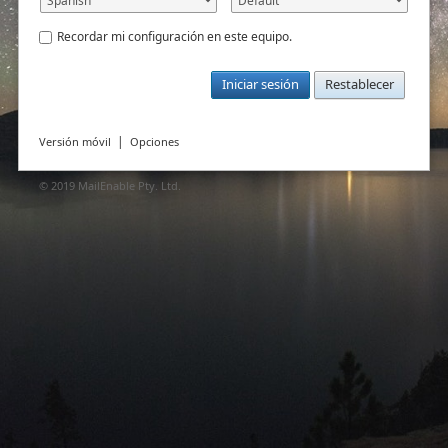
Recordar mi configuración en este equipo.
Iniciar sesión
Restablecer
|
Versión móvil
Opciones
© 2019
MailEnable Pty. Ltd.